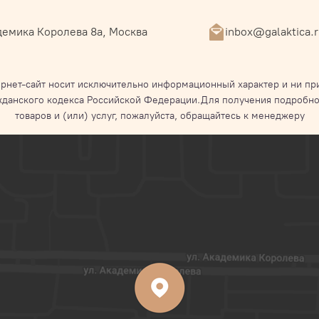
емика Королева 8а, Москва
inbox@galaktica.
рнет-сайт носит исключительно информационный характер и ни при
жданского кодекса Российской Федерации.Для получения подробно
товаров и (или) услуг, пожалуйста, обращайтесь к менеджеру