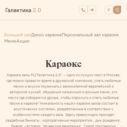
Большой зал
Диско караоке
Персональный зал караоке
Меню
Акции
Караоке
Караоке залы РЦ"Галактика 2.0" – одно из лучших мест в Москве,
где можно провести время в дружеской компании, спеть любимые
песни и вкусно поужинать с великолепной европейской и
авторской кухней, обширным кальянным и винным меню, это
место где собираются друзья, чтобы отдохнуть и спеть любимые
песни в караоке! Уникальность наших караоке залов состоит в
акустических системах, разработанные в соответствии с
особенностями каждого зала. Здесь превосходно проходят
свадебные банкеты , корпоративные мероприятия , дни рождения ,
бизнес - встречи, дружеские вечеринки . Среди постоянных