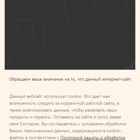
Обращаем ваше внимание на то, что данный интернет-сайт
носит исключительно информационный характер и ни при
каких условиях не является публичной офертой,
Данный вебсайт использует cookie. Это дает нам
определяемой положениями Статьи 437 п.2 Гражданского
возможность следить за корректной работой сайта, а
кодекса Российской Федерации.Для получения подробной
также анализировать данные, чтобы развивать наши
информации о наличии и стоимости указанных товаров и (или)
продукты и сервисы. Оставаясь на сайте и (или) давая
услуг, пожалуйста, обращайтесь к менеджеру
свое Согласие, Вы соглашаетесь с условиями обработки
Ваших персональных данных, содержащихся в cookie-
Галактика 2027
Карта сайта
файлах в соответствии с
Политикой защиты и обработки