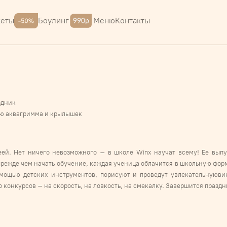
Меню
Контакты
кеты
Боулинг
здник
ью аквагримма и крылышек
феей. Нет ничего невозможного – в школе Winx научат всему! Ее вып
режде чем начать обучение, каждая ученица облачится в школьную фор
мощью детских инструментов, порисуют и проведут увлекательнуюви
во конкурсов – на скорость, на ловкость, на смекалку. Завершится пра