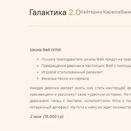
Кейтеринг
Караоке
Бан
Школа Фей
WINX
Лучшие преподаватели школы Фей придут на пра
Превращение девочек в настоящих Фей с помощ
Игровой стилизованный реквизит
Веселые песни из сериала
Каждая девочка желает знать, как стать настоящей 
красавицами и расскажут свою чудесную историю. Но п
девочками танец с лентами, исполнятгимн Winx с по
потерянный артефакт. На пути к нему их ждет множест
2 часа (16.000 т.р)