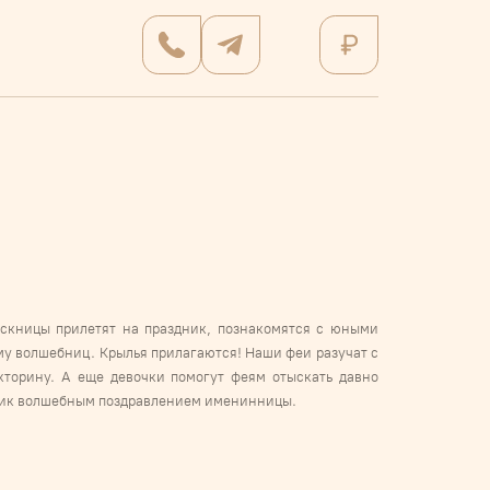
ускницы прилетят на праздник, познакомятся с юными
му волшебниц. Крылья прилагаются! Наши феи разучат с
кторину. А еще девочки помогут феям отыскать давно
здник волшебным поздравлением именинницы.