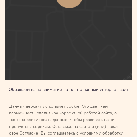
Обращаем ваше внимание на то, что данный интернет-сайт
носит исключительно информационный характер и ни при
каких условиях не является публичной офертой,
Данный вебсайт использует cookie. Это дает нам
определяемой положениями Статьи 437 п.2 Гражданского
возможность следить за корректной работой сайта, а
кодекса Российской Федерации.Для получения подробной
также анализировать данные, чтобы развивать наши
информации о наличии и стоимости указанных товаров и (или)
продукты и сервисы. Оставаясь на сайте и (или) давая
услуг, пожалуйста, обращайтесь к менеджеру
свое Согласие, Вы соглашаетесь с условиями обработки