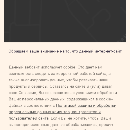
Обращаем ваше внимание на то, что данный интернет-сайт
носит исключительно информационный характер и ни при
каких условиях не является публичной офертой,
Данный вебсайт использует cookie. Это дает нам
определяемой положениями Статьи 437 п.2 Гражданского
возможность следить за корректной работой сайта, а
кодекса Российской Федерации.Для получения подробной
также анализировать данные, чтобы развивать наши
информации о наличии и стоимости указанных товаров и (или)
продукты и сервисы. Оставаясь на сайте и (или) давая
услуг, пожалуйста, обращайтесь к менеджеру
свое Согласие, Вы соглашаетесь с условиями обработки
Ваших персональных данных, содержащихся в cookie-
Галактика 2027
Карта сайта
файлах в соответствии с
Политикой защиты и обработки
Соглашение об обработке персональных данных
персональных данных клиентов, контрагентов и
Соглашение об обработке персональных данных
пользователей сайта
. Если Вы не хотите, чтобы Ваши
Обязательство о неразглашении информации, содержащей
вышеперечисленные данные обрабатывались, просим