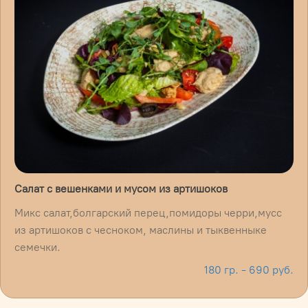
Салат с вешенками и мусом из артишоков
Микс салат,болгарский перец,помидоры черри,мусс
из артишоков с чесноком, маслины и тыквенныке
семечки.
180 гр. - 690 руб.