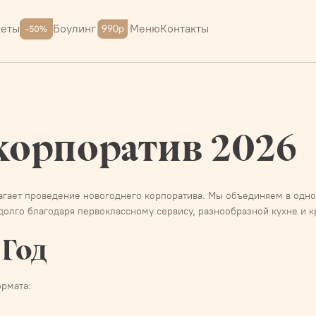
Меню
Контакты
кеты
Боулинг
корпоратив 2026
агает проведение новогоднего корпоратива. Мы объединяем в одном
долго благодаря первоклассному сервису, разнообразной кухне и 
 Год
ормата: