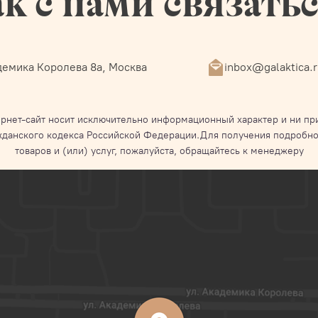
к с нами связать
емика Королева 8а, Москва
inbox@galaktica.
рнет-сайт носит исключительно информационный характер и ни при
жданского кодекса Российской Федерации.Для получения подробно
товаров и (или) услуг, пожалуйста, обращайтесь к менеджеру