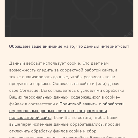
Обращаем ваше внимание на то, что данный интернет-сайт
носит исключительно информационный характер и ни при
каких условиях не является публичной офертой,
Данный вебсайт использует cookie. Это дает нам
определяемой положениями Статьи 437 п.2 Гражданского
возможность следить за корректной работой сайта, а
кодекса Российской Федерации.Для получения подробной
также анализировать данные, чтобы развивать наши
информации о наличии и стоимости указанных товаров и (или)
продукты и сервисы. Оставаясь на сайте и (или) давая
услуг, пожалуйста, обращайтесь к менеджеру
свое Согласие, Вы соглашаетесь с условиями обработки
Ваших персональных данных, содержащихся в cookie-
Галактика 2027
Карта сайта
файлах в соответствии с
Политикой защиты и обработки
Соглашение об обработке персональных данных
персональных данных клиентов, контрагентов и
Соглашение об обработке персональных данных
пользователей сайта
. Если Вы не хотите, чтобы Ваши
Обязательство о неразглашении информации, содержащей
вышеперечисленные данные обрабатывались, просим
персональные данные
отключить обработку файлов cookie и сбор
Политика/положение обработки персональных данных ООО
пользовательских данных в настройках Вашего браузера