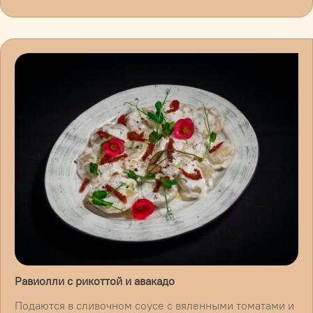
Равиолли с рикоттой и авакадо
Подаются в сливочном соусе с вяленными томатами и