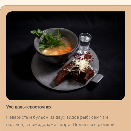
Уха дальневосточная
Наваристый бульон из двух видов рыб: сёмги и
палтуса, с помидорами черри. Подаётся с рюмкой