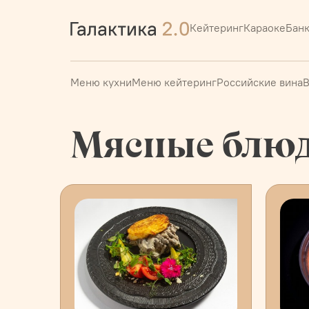
Кейтеринг
Караоке
Бан
Меню кухни
Меню кейтеринг
Российские вина
В
Мясные блю