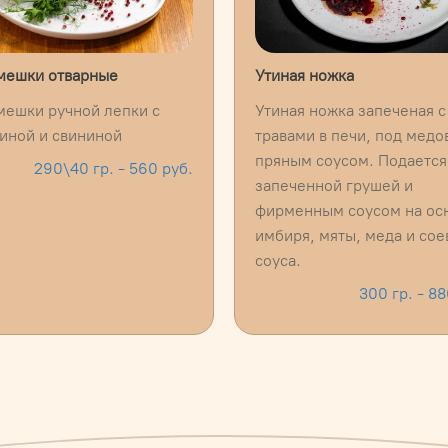
мешки отварные
Утиная ножка
ешки ручной лепки с
Утиная ножка запеченая с
иной и свининой
травами в печи, под медо
пряным соусом. Подается
290\40 гр. - 560 руб.
запеченной грушей и
фирменным соусом на ос
имбиря, мяты, меда и сое
соуса.
300 гр. - 88