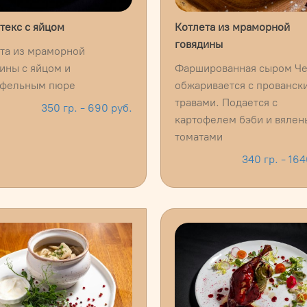
екс с яйцом
Котлета из мраморной
говядины
та из мраморной
ины с яйцом и
Фаршированная сыром Че
офельным пюре
обжаривается с прованск
травами. Подается с
350 гр. - 690 руб.
картофелем бэби и вяле
томатами
340 гр. - 164