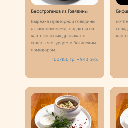
Бефстроганов из Говядины
Бифшт
Вырезка мраморной говядины
котле
с шампиньонами, подается на
говяд
картофельных драниках с
карт
солёным огурцом и бакинским
помидором.
100\150 гр. - 940 руб.