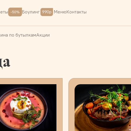
Меню
Контакты
кеты
Боулинг
ина по бутылкам
Акции
да