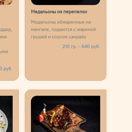
Медальоны из перепелки
Медальоны обжаренные на
ддер,
мангале, подаются с жареной
ими
грушей и соусом санрайз
210 гр. - 540 руб.
ными
0 руб.