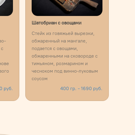
Шатобриан с овощами
Стейк из говяжьей вырезки,
во-
обжаренный на мангале,
 с
подается с овощами,
обжаренными на сковороде с
нове
тимьяном, розмарином и
вого
чесноком под винно-луковым
соусом
0 руб.
400 гр. - 1690 руб.