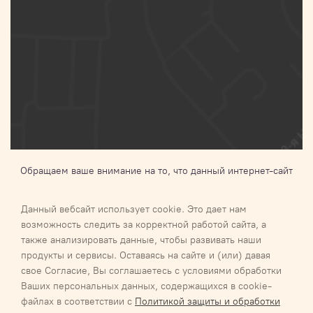
Обращаем ваше внимание на то, что данный интернет-сайт
носит исключительно информационный характер и ни при
каких условиях не является публичной офертой,
Данный вебсайт использует cookie. Это дает нам
определяемой положениями Статьи 437 п.2 Гражданского
возможность следить за корректной работой сайта, а
кодекса Российской Федерации.Для получения подробной
также анализировать данные, чтобы развивать наши
информации о наличии и стоимости указанных товаров и (или)
продукты и сервисы. Оставаясь на сайте и (или) давая
услуг, пожалуйста, обращайтесь к менеджеру
свое Согласие, Вы соглашаетесь с условиями обработки
Ваших персональных данных, содержащихся в cookie-
Галактика 2027
Карта сайта
файлах в соответствии с
Политикой защиты и обработки