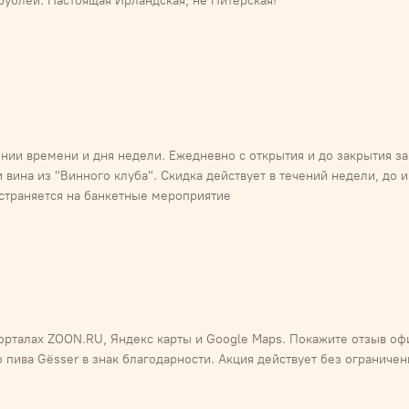
рублей. Настоящая Ирландская, не Питерская!
ении времени и дня недели. Ежедневно с открытия и до закрытия з
 вина из "Винного клуба". Скидка действует в течений недели, до 
страняется на банкетные мероприятие
порталах ZOON.RU, Яндекс карты и Google Maps. Покажите отзыв оф
 пива Gёsser в знак благодарности. Акция действует без ограниче