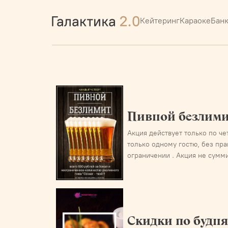
Кейтеринг
Караоке
Бан
Пивной безлим
Акция действует только по ч
только одному гостю, без пр
ограничении . Акция не сумм
Скидки по будн