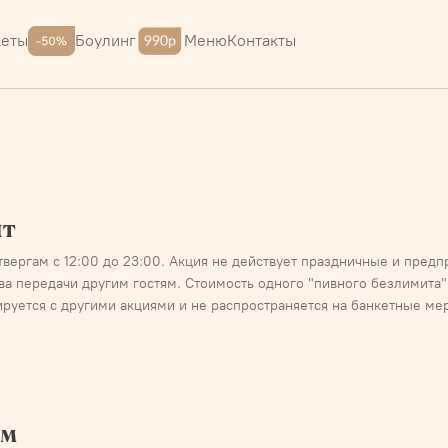
Меню
Контакты
кеты
Боулинг
ит
етвергам с 12:00 до 23:00. Акция не действует праздничные и пред
ава передачи другим гостям. Стоимость одного "пивного безлимита"
ируется с другими акциями и не распространяется на банкетные ме
ям