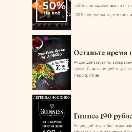
-50% с понедельника по пятн
-30% понедельник, вторник и
Оставьте время 
Акция действует по воскресе
кухни. Скидка не действует н
мероприятие
Гиннес 190 рубл
Акция действует без огранич