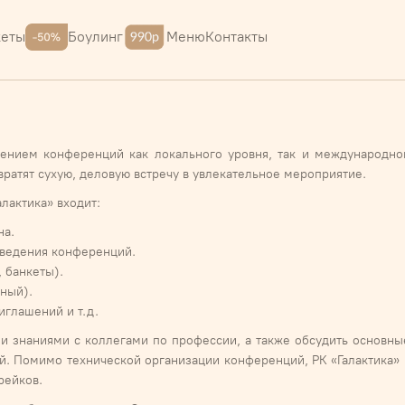
Меню
Контакты
кеты
Боулинг
дением конференций как локального уровня, так и международн
ратят сухую, деловую встречу в увлекательное мероприятие.
лактика» входит:
на.
оведения конференций.
 банкеты).
ный).
иглашений и т.д.
и знаниями с коллегами по профессии, а также обсудить основны
тей. Помимо технической организации конференций, РК «Галактика»
рейков.