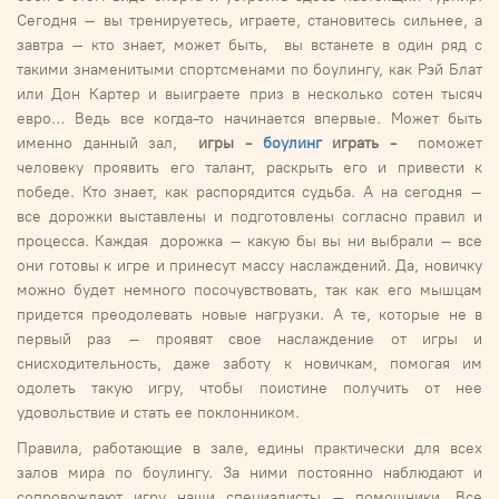
Сегодня – вы тренируетесь, играете, становитесь сильнее, а
завтра – кто знает, может быть, вы встанете в один ряд с
такими знаменитыми спортсменами по боулингу, как Рэй Блат
или Дон Картер и выиграете приз в несколько сотен тысяч
евро… Ведь все когда-то начинается впервые. Может быть
именно данный зал,
игры -
боулинг
играть -
поможет
человеку проявить его талант, раскрыть его и привести к
победе. Кто знает, как распорядится судьба. А на сегодня –
все дорожки выставлены и подготовлены согласно правил и
процесса. Каждая дорожка – какую бы вы ни выбрали – все
они готовы к игре и принесут массу наслаждений. Да, новичку
можно будет немного посочувствовать, так как его мышцам
придется преодолевать новые нагрузки. А те, которые не в
первый раз – проявят свое наслаждение от игры и
снисходительность, даже заботу к новичкам, помогая им
одолеть такую игру, чтобы поистине получить от нее
удовольствие и стать ее поклонником.
Правила, работающие в зале, едины практически для всех
залов мира по боулингу. За ними постоянно наблюдают и
сопровождают игру наши специалисты – помощники. Все