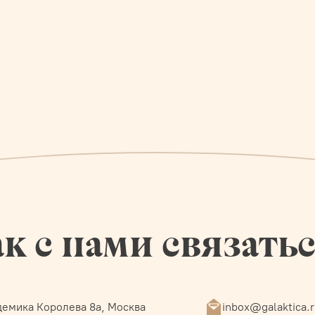
к с нами связать
емика Королева 8а, Москва
inbox@galaktica.