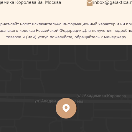
емика Королева 8а, Москва
inbox@galaktica.
рнет-сайт носит исключительно информационный характер и ни при
жданского кодекса Российской Федерации.Для получения подробно
товаров и (или) услуг, пожалуйста, обращайтесь к менеджеру