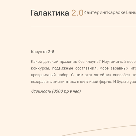
Кейтеринг
Караоке
Бан
Клоун от 2-8
Какой детский праздник без клоуна? Неутомимый весе
конкурсы, подвижные состязания, море забавных игр
праздничный набор. С ним этот затейник способен на
поздравить именинника в шутливой форме. И будьте уве
Cтоимость (3500 т.р.в час)