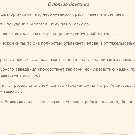
О пользе боулинга
шцы организма, что, несомненно, их растягивает и укрепляет.
т к похудению, желательному для многих дам.
овека, которая в свою очередь стимулирует работу мозга.
ической силы, то она полностью отвлекает человека от тяжелых мыс
 укрепляет физически, развивает выносливость, координацию движе
урного заведения способствует гармоничному развитию наших по
оявшихся компаниях.
ия в развлекательном центре «Галактика» на метро Алексеевск
то знакомых.
нг Алексеевская
– залог вашего успеха в работе, карьере, бизне