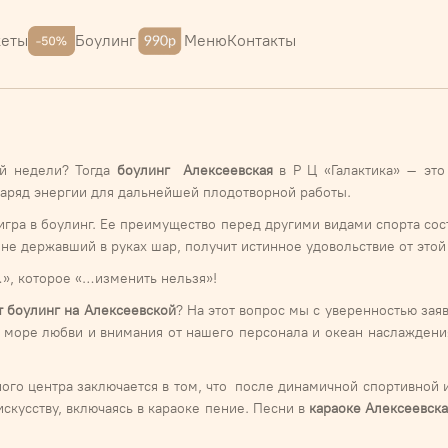
Меню
Контакты
кеты
Боулинг
ей недели? Тогда
боулинг Алексеевская
в Р Ц «Галактика» – это
заряд энергии для дальнейшей плодотворной работы.
ра в боулинг. Ее преимущество перед другими видами спорта состо
 не державший в руках шар, получит истинное удовольствие от это
…», которое «…изменить нельзя»!
т боулинг на Алексеевской
? На этот вопрос мы с уверенностью заяв
те море любви и внимания от нашего персонала и океан наслаждени
го центра заключается в том, что после динамичной спортивной 
искусству, включаясь в караоке пение. Песни в
караоке Алексеевска