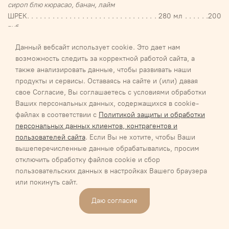
сироп блю кюрасао, банан, лайм
ШРЕК. . . . . . . . . . . . . . . . . . . . . . . . . . . . . . . 280 мл . . . . . .200
руб.
киви, банан, сироп банановый, сок яблочный и ванильное
Данный вебсайт использует cookie. Это дает нам
мороженое
возможность следить за корректной работой сайта, а
ДИНГО . . . . . . . . . . . . . . . . . . . . . . . . . . . . . 280 мл . . . . . .200
также анализировать данные, чтобы развивать наши
руб.
продукты и сервисы. Оставаясь на сайте и (или) давая
клубника, банан, апельсиновый и ананасовый соки
свое Согласие, Вы соглашаетесь с условиями обработки
БАЗИЛИК . . . . . . . . . . . . . . . . . . . . . . . . . . . 280 мл . . . . . .200
Ваших персональных данных, содержащихся в cookie-
руб.
файлах в соответствии с
Политикой защиты и обработки
Киви, сироп базилик, сироп огуречный, 7ап
персональных данных клиентов, контрагентов и
ХОЛОДНЫЙ АПЕЛЬСИН . . . . . . . . . . . . . . 280 мл . . . . . .200
пользователей сайта
. Если Вы не хотите, чтобы Ваши
руб.
вышеперечисленные данные обрабатывались, просим
апельсин, клубничный сироп, сироп лайма, 7ап
отключить обработку файлов cookie и сбор
МОЛОЧНЫЙ КОКТЕЙЛЬ . . . . . . . . . . . . . . 280 мл . . . . . .200
пользовательских данных в настройках Вашего браузера
руб.
или покинуть сайт.
ванильный/клубничный/шоколадный/вишневый/
кокосовый/ежевичный/малиновый
Даю согласие
СЕЗОН ГЛИНТВЕЙНА