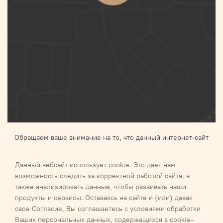
Обращаем ваше внимание на то, что данный интернет-сайт
носит исключительно информационный характер и ни при
каких условиях не является публичной офертой,
Данный вебсайт использует cookie. Это дает нам
определяемой положениями Статьи 437 п.2 Гражданского
возможность следить за корректной работой сайта, а
кодекса Российской Федерации.Для получения подробной
также анализировать данные, чтобы развивать наши
информации о наличии и стоимости указанных товаров и (или)
продукты и сервисы. Оставаясь на сайте и (или) давая
услуг, пожалуйста, обращайтесь к менеджеру
свое Согласие, Вы соглашаетесь с условиями обработки
Ваших персональных данных, содержащихся в cookie-