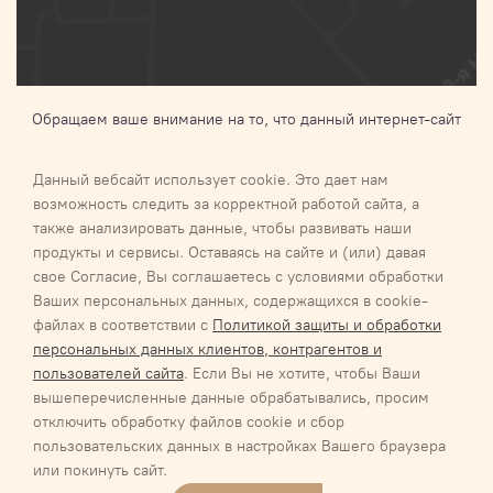
Обращаем ваше внимание на то, что данный интернет-сайт
носит исключительно информационный характер и ни при
каких условиях не является публичной офертой,
Данный вебсайт использует cookie. Это дает нам
определяемой положениями Статьи 437 п.2 Гражданского
возможность следить за корректной работой сайта, а
кодекса Российской Федерации.Для получения подробной
также анализировать данные, чтобы развивать наши
информации о наличии и стоимости указанных товаров и (или)
продукты и сервисы. Оставаясь на сайте и (или) давая
услуг, пожалуйста, обращайтесь к менеджеру
свое Согласие, Вы соглашаетесь с условиями обработки
Ваших персональных данных, содержащихся в cookie-
Галактика 2027
Карта сайта
файлах в соответствии с
Политикой защиты и обработки
Соглашение об обработке персональных данных
персональных данных клиентов, контрагентов и
Соглашение об обработке персональных данных
пользователей сайта
. Если Вы не хотите, чтобы Ваши
Обязательство о неразглашении информации, содержащей
вышеперечисленные данные обрабатывались, просим
персональные данные
отключить обработку файлов cookie и сбор
Политика/положение обработки персональных данных ООО
пользовательских данных в настройках Вашего браузера
«РЕСТОФУД»
или покинуть сайт.
Политика/положение обработки персональных данных