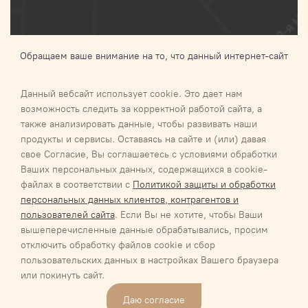
Обращаем ваше внимание на то, что данный интернет-сайт
носит исключительно информационный характер и ни при
каких условиях не является публичной офертой,
Данный вебсайт использует cookie. Это дает нам
определяемой положениями Статьи 437 п.2 Гражданского
возможность следить за корректной работой сайта, а
кодекса Российской Федерации.Для получения подробной
также анализировать данные, чтобы развивать наши
информации о наличии и стоимости указанных товаров и (или)
продукты и сервисы. Оставаясь на сайте и (или) давая
услуг, пожалуйста, обращайтесь к менеджеру
свое Согласие, Вы соглашаетесь с условиями обработки
Ваших персональных данных, содержащихся в cookie-
Галактика 2027
Карта сайта
файлах в соответствии с
Политикой защиты и обработки
Соглашение об обработке персональных данных
персональных данных клиентов, контрагентов и
Соглашение об обработке персональных данных
пользователей сайта
. Если Вы не хотите, чтобы Ваши
Обязательство о неразглашении информации, содержащей
вышеперечисленные данные обрабатывались, просим
персональные данные
отключить обработку файлов cookie и сбор
Политика/положение обработки персональных данных ООО
пользовательских данных в настройках Вашего браузера
«РЕСТОФУД»
или покинуть сайт.
Политика/положение обработки персональных данных
Даю согласие
Макарычев К.А.