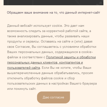
Обращаем ваше внимание на то, что данный интернет-сайт
носит исключительно информационный характер и ни при
каких условиях не является публичной офертой,
Данный вебсайт использует cookie. Это дает нам
определяемой положениями Статьи 437 п.2 Гражданского
возможность следить за корректной работой сайта, а
кодекса Российской Федерации.Для получения подробной
также анализировать данные, чтобы развивать наши
информации о наличии и стоимости указанных товаров и (или)
продукты и сервисы. Оставаясь на сайте и (или) давая
услуг, пожалуйста, обращайтесь к менеджеру
свое Согласие, Вы соглашаетесь с условиями обработки
Ваших персональных данных, содержащихся в cookie-
Галактика 2027
Карта сайта
файлах в соответствии с
Политикой защиты и обработки
Соглашение об обработке персональных данных
персональных данных клиентов, контрагентов и
Соглашение об обработке персональных данных
пользователей сайта
. Если Вы не хотите, чтобы Ваши
Обязательство о неразглашении информации, содержащей
вышеперечисленные данные обрабатывались, просим
персональные данные
отключить обработку файлов cookie и сбор
Политика/положение обработки персональных данных ООО
пользовательских данных в настройках Вашего браузера
«РЕСТОФУД»
или покинуть сайт.
Политика/положение обработки персональных данных
Даю согласие
Макарычев К.А.
Вакансии