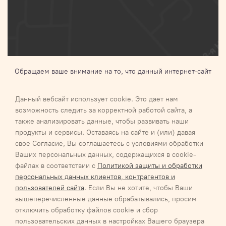
Обращаем ваше внимание на то, что данный интернет-сайт
носит исключительно информационный характер и ни при
каких условиях не является публичной офертой,
Данный вебсайт использует cookie. Это дает нам
определяемой положениями Статьи 437 п.2 Гражданского
возможность следить за корректной работой сайта, а
кодекса Российской Федерации.Для получения подробной
также анализировать данные, чтобы развивать наши
информации о наличии и стоимости указанных товаров и (или)
продукты и сервисы. Оставаясь на сайте и (или) давая
услуг, пожалуйста, обращайтесь к менеджеру
свое Согласие, Вы соглашаетесь с условиями обработки
Ваших персональных данных, содержащихся в cookie-
Галактика 2027
Карта сайта
файлах в соответствии с
Политикой защиты и обработки
Соглашение об обработке персональных данных
персональных данных клиентов, контрагентов и
Соглашение об обработке персональных данных
пользователей сайта
. Если Вы не хотите, чтобы Ваши
Обязательство о неразглашении информации, содержащей
вышеперечисленные данные обрабатывались, просим
персональные данные
отключить обработку файлов cookie и сбор
Политика/положение обработки персональных данных ООО
пользовательских данных в настройках Вашего браузера