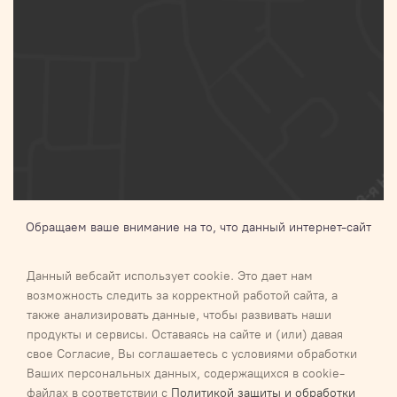
Обращаем ваше внимание на то, что данный интернет-сайт
носит исключительно информационный характер и ни при
каких условиях не является публичной офертой,
Данный вебсайт использует cookie. Это дает нам
определяемой положениями Статьи 437 п.2 Гражданского
возможность следить за корректной работой сайта, а
кодекса Российской Федерации.Для получения подробной
также анализировать данные, чтобы развивать наши
информации о наличии и стоимости указанных товаров и (или)
продукты и сервисы. Оставаясь на сайте и (или) давая
услуг, пожалуйста, обращайтесь к менеджеру
свое Согласие, Вы соглашаетесь с условиями обработки
Ваших персональных данных, содержащихся в cookie-
Галактика 2027
Карта сайта
файлах в соответствии с
Политикой защиты и обработки