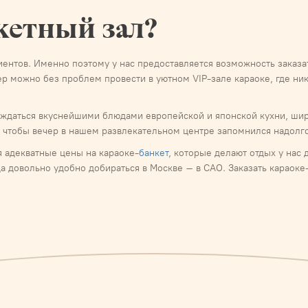
кетный зал?
иентов. Именно поэтому у нас предоставляется возможность заказат
р можно без проблем провести в уютном VIP-зале караоке, где ни
вождаться вкуснейшими блюдами европейской и японской кухни, ш
 чтобы вечер в нашем развлекательном центре запомнился надолго
 адекватные цены на караоке-
банкет
, которые делают отдых у на
да довольно удобно добираться в Москве – в САО. Заказать караок